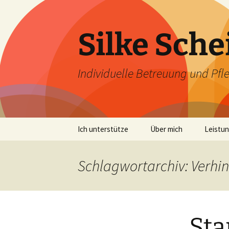
Zum
Inhalt
springen
Silke Sche
Individuelle Betreuung und Pfl
Ich unterstütze
Über mich
Leistu
Schlagwortarchiv: Verhi
Sta